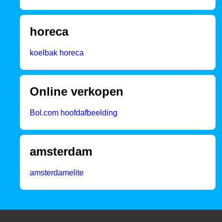
horeca
koelbak horeca
Online verkopen
Bol.com hoofdafbeelding
amsterdam
amsterdamelite