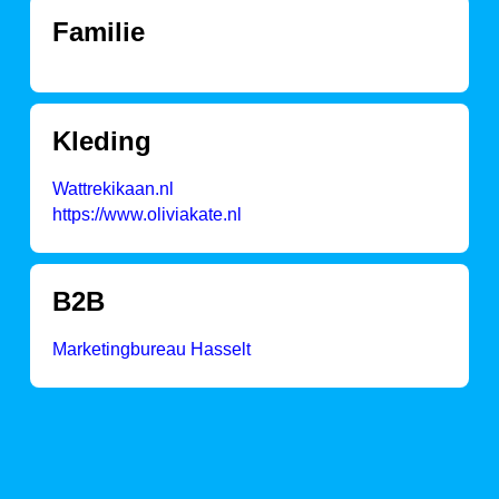
Familie
Kleding
Wattrekikaan.nl
https://www.oliviakate.nl
B2B
Marketingbureau Hasselt