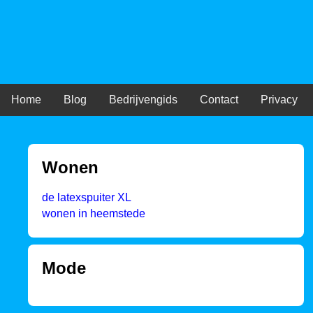
Home
Blog
Bedrijvengids
Contact
Privacy
Wonen
de latexspuiter XL
wonen in heemstede
Mode